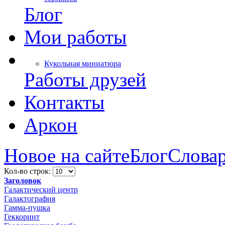
Блог
Мои работы
Кукольная миниатюра
Работы друзей
Контакты
Аркон
Новое на сайте
Блог
Слова
Кол-во строк:
Заголовок
Галактический центр
Галактография
Гамма-пушка
Геккоринт