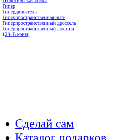
Геологическая бомба
Гипер
Гипердвигатель
Гиперпространственная нить
Гиперпространственный дроссель
Гиперпространственный локатор
1
2
3
»
В конец
Сделай сам
Каталог подарков